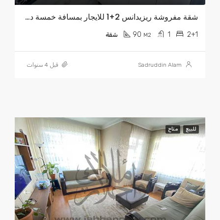
شقة مفروشة ريزيدانس 2+1 للايجار بمسافة خمسة دقايق عن ساحة الميدان TL 5.000
90
1
2+1
M2
شقة
Sadruddin Alam
قبل 4 سنوات
للبيع
متاح