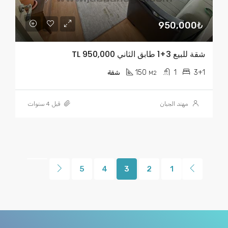
950,000₺
شقة للبيع 3+1 طابق الثاني TL 950,000
150
1
3+1
M2
شقة
مهند الجبان
قبل 4 سنوات
5
4
3
2
1