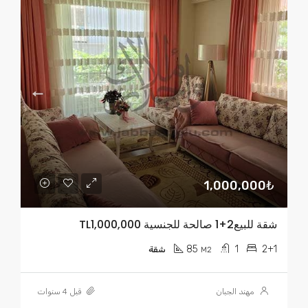
1,000,000₺
شقة للبيع2+1 صالحة للجنسية TL1,000,000
85
1
2+1
M2
شقة
مهند الجبان
قبل 4 سنوات