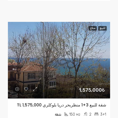
للبيع
متاح
1,575,000₺
شقة للبيع 3+1 منظربحر دريا بلوكلري TL 1,575,000
150
2
3+1
M2
شقة