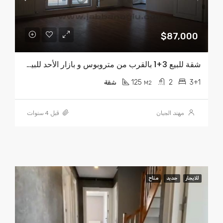
$87,000
شقة للبيع 3+1 بالقرب من متروبوس و بازار الأحد للبيع $87.000
125
2
3+1
M2
شقة
مهند الجبان
قبل 4 سنوات
للايجار
جديد
متاح