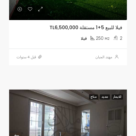
فيلا للبيع 5+1 مستقلة TL6,500,000
250
2
M2
فيلا
مهند الجبان
قبل 4 سنوات
للايجار
جديد
متاح