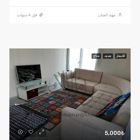
مهند الجبان
قبل 4 سنوات
للايجار
جديد
متاح
5,000₺