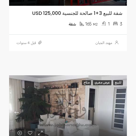
شقة للبيع 3+1 صالحة للجنسية USD 125,000
165
1
3
M2
شقة
مهند الجبان
قبل 4 سنوات
للبيع
عرض مغري
متاح