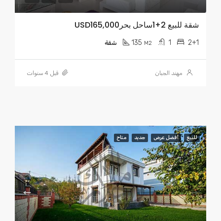
شقة للبيع 2+1ساحل بحرUSD165,000
135
1
2+1
M2
شقة
مهند الجبان
قبل 4 سنوات
للبيع
أفضل عرض
جديد
متاح