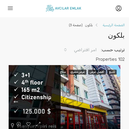
الصفحة الرئيسية
بلكون
(صفحة 3)
بلكون
ترتيب حسب:
امر افتراضي
102 Properties
للبيع
أفضل عرض
عرض مغري
متاح