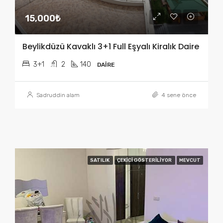
15,000₺
Beylikdüzü Kavaklı 3+1 Full Eşyalı Kiralık Daire
3+1
2
140
DAIRE
Sadruddin alam
4 sene önce
SATILIK
ÇEKICI GÖSTERILIYOR
MEVCUT