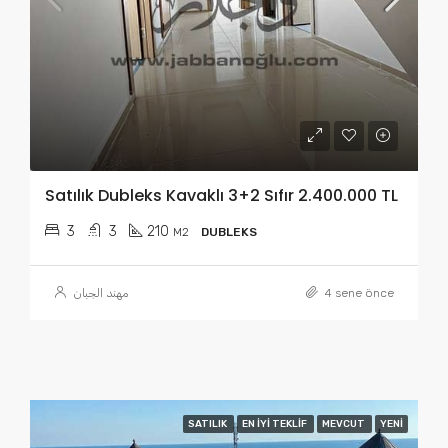
Satılık Dubleks Kavaklı 3+2 Sıfır 2.400.000 TL
3
3
210
M2
DUBLEKS
مهند الجبان
4 sene önce
SATILIK
EN IYI TEKLIF
MEVCUT
YENI