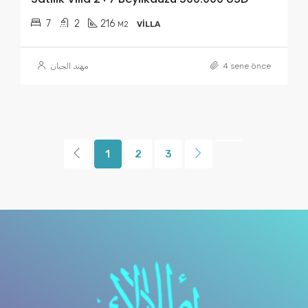
7
2
216
M2
VILLA
مهند الجبان
4 sene önce
1
2
3