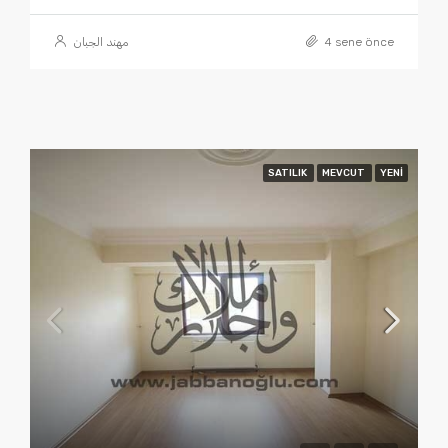
مهند الجبان
4 sene önce
SATILIK
MEVCUT
YENI