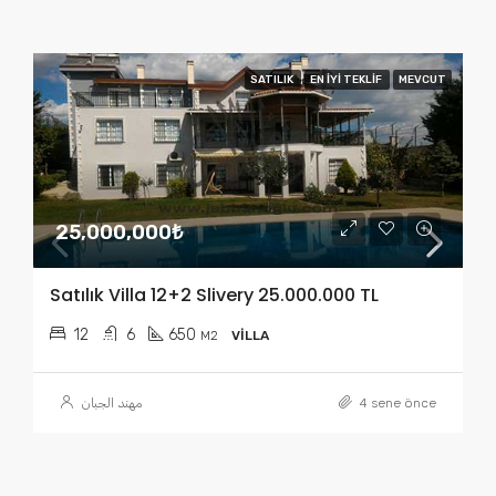
SATILIK
EN IYI TEKLIF
MEVCUT
25,000,000₺
Satılık Villa 12+2 Slivery 25.000.000 TL
12
6
650
M2
VILLA
مهند الجبان
4 sene önce