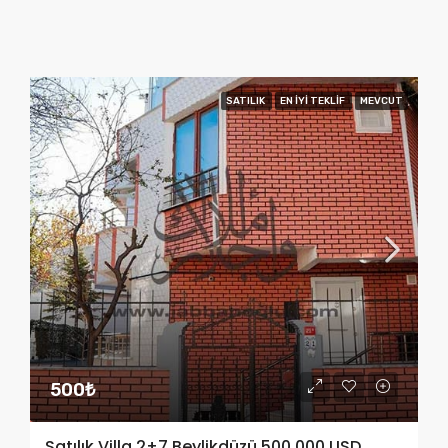
SATILIK
EN IYI TEKLIF
MEVCUT
500₺
Satılık Villa 2+7 Beylikdüzü 500.000 USD