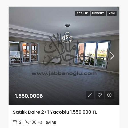
SATILIK
MEVCUT
YENI
1,550,000₺
Satılık Daire 2+1 Yacoblu 1.550.000 TL
2
100
M2
DAIRE