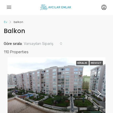
Ev
balkon
Balkon
Göre sırala:
Varsayılan Sipariş
110 Properties
KIRALIK
MEVCUT