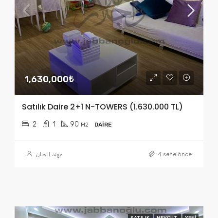
1,630,000₺
Satılık Daire 2+1 N-TOWERS (1.630.000 TL)
2
1
90
M2
DAIRE
مهند الجبان
4 sene önce
SATILIK
MEVCUT
YENI