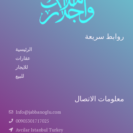
روابط سريعة
الرئيسية
عقارات
للايجار
للبيع
معلومات الاتصال
Info@jabbanoglu.com
00905301717025
Avcilar Istanbul Turkey