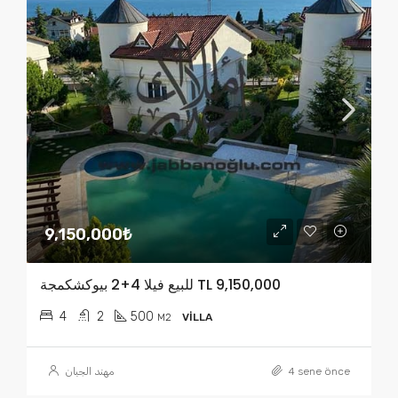
9,150,000₺
للبيع فيلا 4+2 بيوكشكمجة TL 9,150,000
4
2
500
M2
VILLA
مهند الجبان
4 sene önce