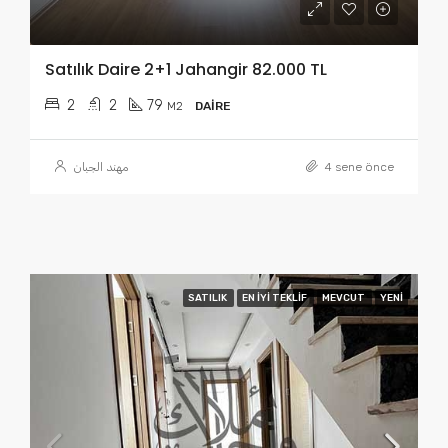
Satılık Daire 2+1 Jahangir 82.000 TL
2
2
79
M2
DAIRE
مهند الجبان
4 sene önce
SATILIK
EN IYI TEKLIF
MEVCUT
YENI