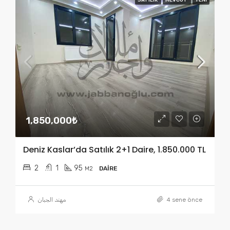
1,850,000₺
Deniz Kaslar’da Satılık 2+1 Daire, 1.850.000 TL
2
1
95
M2
DAIRE
مهند الجبان
4 sene önce