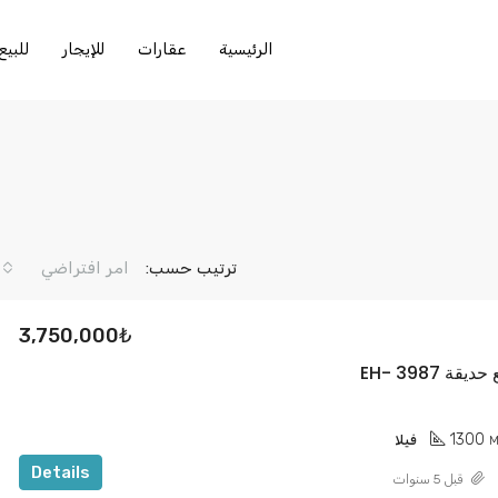
الرئيسية
عقارات
للإيجار
للبيع
ترتيب حسب:
امر افتراضي
3,750,000₺
ة 3987 -EH
1300
M
فيلا
Details
قبل 5 سنوات