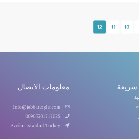
12
11
10
سريعة
معلومات الاتصال
ية
ت
Info@jabbanoglu.com
00905301717025
Avcilar Istanbul Turkey