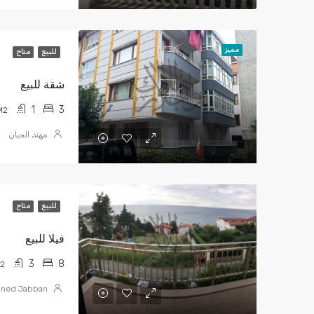
مميز
للبيع
متاح
شقة للبيع
1
3
M2
مهند الجبان
للبيع
متاح
فيلا للبيع
3
8
2
ned Jabban