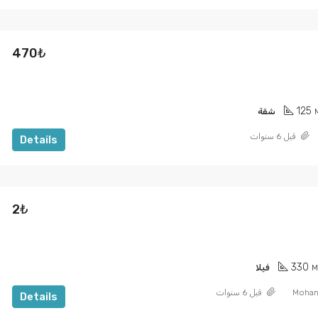
470₺
125
شقة
قبل 6 سنوات
Details
2₺
330
M
فيلا
Mohan
قبل 6 سنوات
Details