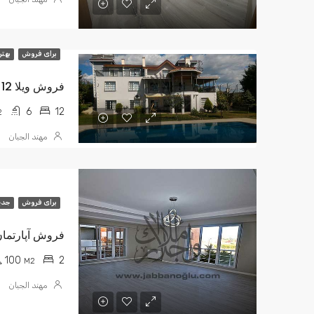
برای فروش
بهتر
فروش ویلا 12+2 Slivery 25,000,000 لیر
6
12
2
مهند الجبان
برای فروش
جدي
فروش آپارتمان 2+1 یاکوبلو 1550000
100
2
M2
مهند الجبان