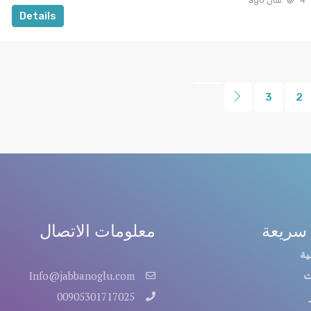
Details
3
2
سريعة
معلومات الاتصال
ية
ت
Info@jabbanoglu.com
00905301717025