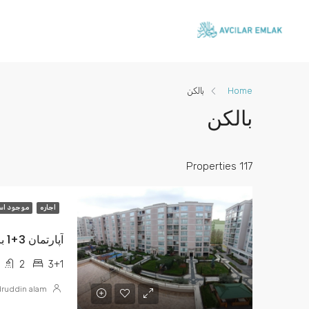
Home
بالکن
بالکن
117 Properties
اجاره
موجود ا
آپارتمان 3+1 با وسائل براي كراه بيلكدوزو كواكلي
2
3+1
ruddin alam