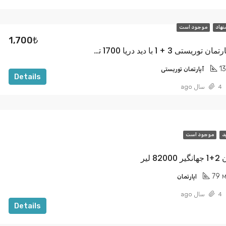
نهاد
موجود است
1,700₺
اجاره ماهانه آپارتمان توریستی 3 + 1 با دید دریا 1700 تومان
1
آپارتمان توریستی
Details
4 سال ago
د
موجود است
 لیر
79
M
اپارتمان
4 سال ago
Details