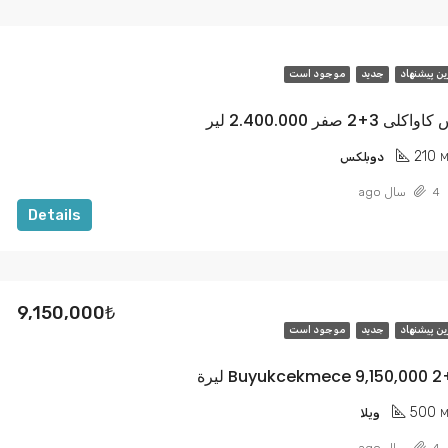
ین پیشنهاد
جديد
موجود است
صفر 2.400.000 لیر
210
M
دوبلكس
4 سال ago
Details
9,150,000₺
ین پیشنهاد
جديد
موجود است
500
M
ویلا
4 سال ago