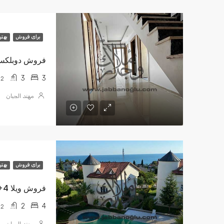
برای فروش
بهتر
فروش دوبلکس کاواکلی 3+2 
3
3
2
مهند الجبان
برای فروش
بهتر
فروش ویلا 4+2 Buyukcekmece 9,150,000 لیرة
2
4
2
مهند الجبان