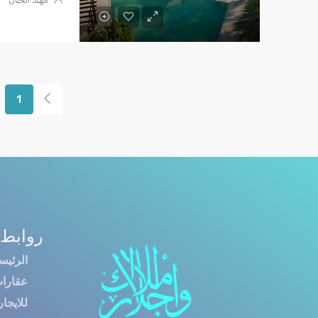
1
روابط 
الرئيس
عقارا
للايجار