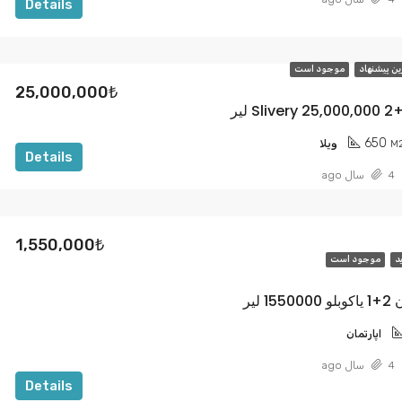
Details
ین پیشنهاد
موجود است
25,000,000₺
650
M
ویلا
Details
4 سال ago
1,550,000₺
د
موجود است
 لیر
اپارتمان
4 سال ago
Details