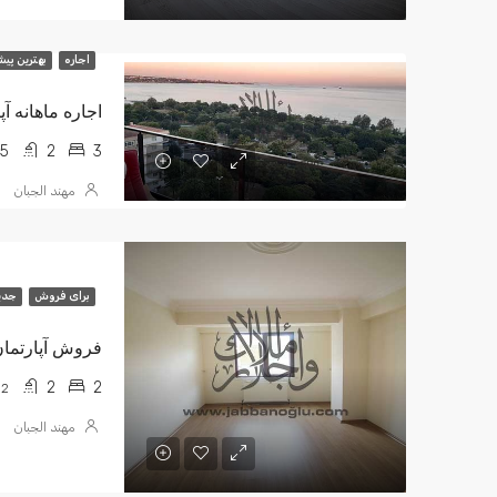
اجاره
بهترین پیش
35
2
3
مهند الجبان
برای فروش
جدي
فروش آپارتمان 2+1 جهانگیر 82000
2
2
2
مهند الجبان