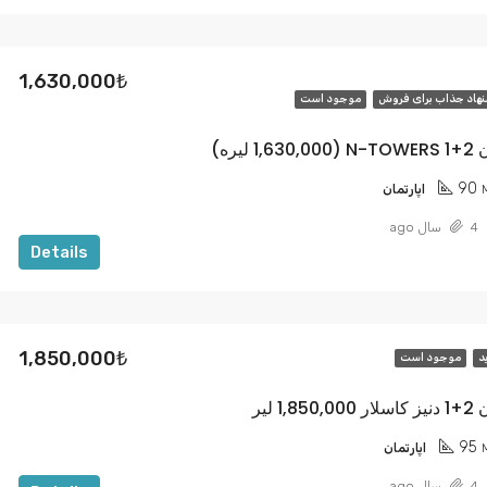
1,630,000₺
نهاد جذاب برای فروش
موجود است
یره)
90
اپارتمان
4 سال ago
Details
1,850,000₺
د
موجود است
 لیر
95
اپارتمان
4 سال ago