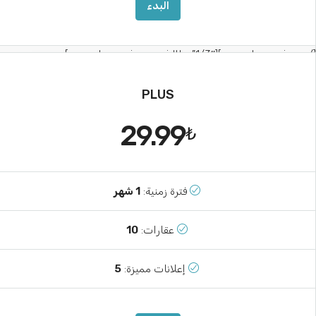
البدء
[/vc_column_inner][vc_column_inner width=”
PLUS
29.99
₺
فترة زمنية:
1 شهر
عقارات:
10
إعلانات مميزة:
5