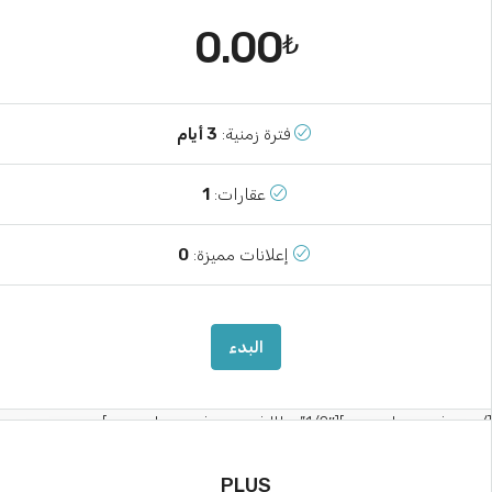
0.00
₺
فترة زمنية:
3 أيام
عقارات:
1
إعلانات مميزة:
0
البدء
[/vc_column_inner][vc_column_inner width=”
PLUS