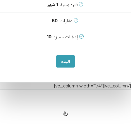
فترة زمنية:
1 شهر
عقارات:
50
إعلانات مميزة:
10
البدء
[/vc_column][vc_column width=”1
₺