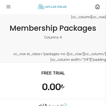
[vc_row][vc_co
Membership Packages
4 Columns
[/vc_column][/vc_row][vc_row el_class=”packages-no-
padding”][vc_column width=”1/4″
FREE TRIAL
0.00
₺
فترة زمنية:
3 أيام