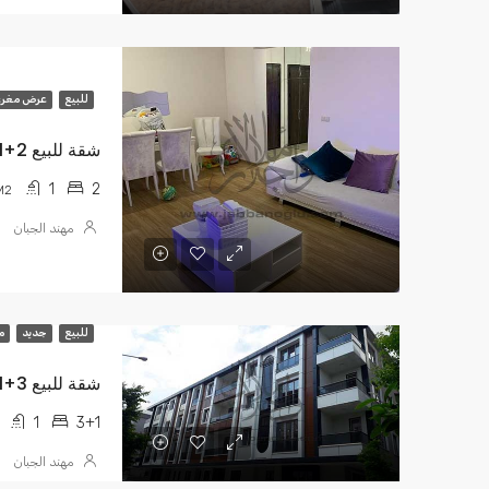
للبيع
عرض مغر
شقة للبيع 2+1 N-TOWERS (TL 1,630,000)
1
2
M2
مهند الجبان
للبيع
جديد
م
شقة للبيع 3+1 شارع المعلمين$98.000
1
3+1
مهند الجبان