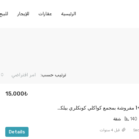
الرئيسية
عقارات
للإيجار
للبيع
ترتيب حسب:
امر افتراضي
15,000₺
شقه للايجار3+1 مفروشة بمجمع كواكلي كونكلري بيلكدوزو
140
شقة
Sad
قبل 4 سنوات
Details