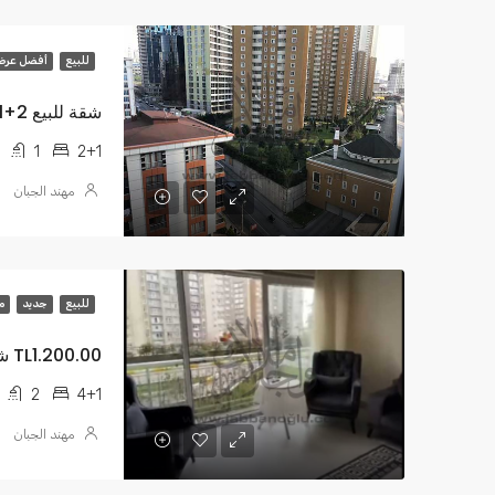
للبيع
أفضل عر
شقة للبيع 2+1 داخل المجمع TL950.000
1
2+1
مهند الجبان
للبيع
جديد
م
TL1.200.00 شقة 4+1 داخل مجمع
2
4+1
مهند الجبان