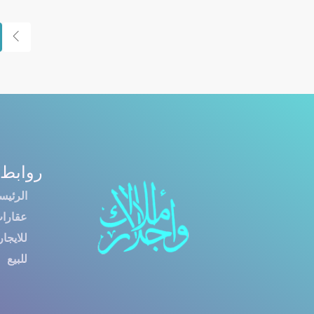
روابط 
الرئيس
عقارا
للايجار
للبيع