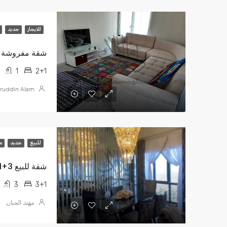
للايجار
جديد
1
2+1
ruddin Alam
للبيع
جديد
م
شقة للبيع 3+1 في مجمع غموش بانوراما $400.000
3
3+1
مهند الجبان