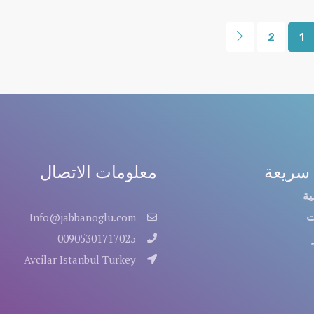
2
1
سريعة
معلومات الاتصال
ية
ت
Info@jabbanoglu.com
00905301717025
Avcilar Istanbul Turkey