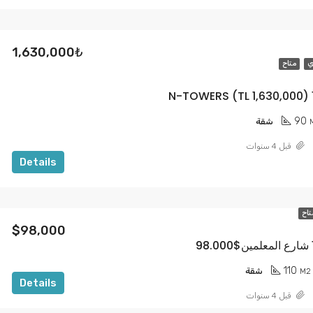
1,630,000₺
ي
متاح
90
شقة
قبل 4 سنوات
Details
تاح
$98,000
110
M2
شقة
Details
قبل 4 سنوات