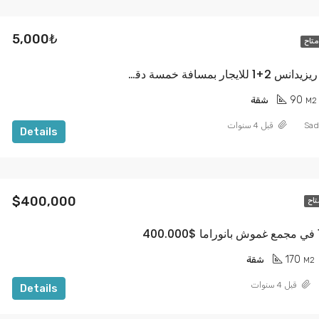
5,000₺
متاح
شقة مفروشة ريزيدانس 2+1 للايجار بمسافة خمسة دقايق عن ساحة الميدان TL 5.000
90
M2
شقة
Sad
قبل 4 سنوات
Details
$400,000
تاح
170
M2
شقة
قبل 4 سنوات
Details