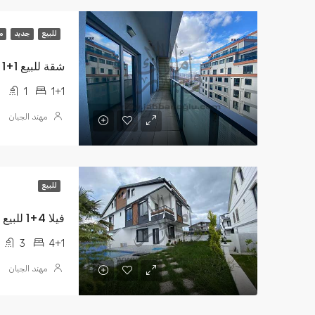
للبيع
جديد
م
شقة للبيع 1+1 في سمبول TL 600,000
1
1+1
مهند الجبان
للبيع
فيلا 4+1 للبيع مع حديقة مستقلة TL 950,000
3
4+1
مهند الجبان