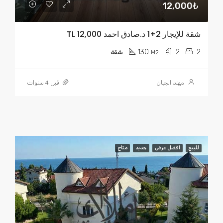
12,000₺
شقة للإيجار 2+1 د.صادق احمد TL 12,000
130
2
2
M2
شقة
مهند الجبان
قبل 4 سنوات
للبيع
أفضل عرض
جديد
متاح