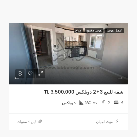
أفضل عرض
عرض مغري
متاح
شقة للبيع 3+2 دوبلكس TL 3,500,000
160
2
3
M2
دوبلكس
مهند الجبان
قبل 4 سنوات