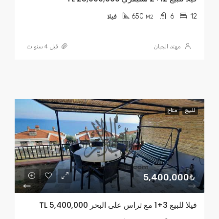
650
6
12
M2
فيلا
مهند الجبان
قبل 4 سنوات
للبيع
متاح
5,400,000₺
فيلا للبيع 3+1 مع تراس على البحر TL 5,400,000