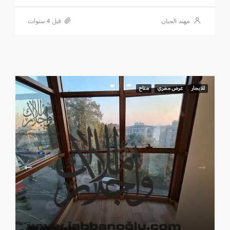
مهند الجبان
قبل 4 سنوات
للايجار
عرض مغري
متاح