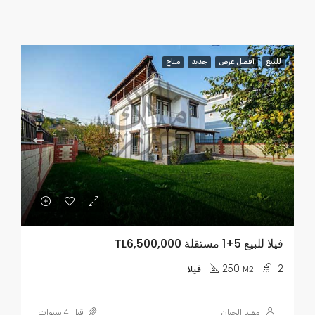
للبيع
أفضل عرض
جديد
متاح
فيلا للبيع 5+1 مستقلة TL6,500,000
250
2
M2
فيلا
مهند الجبان
قبل 4 سنوات