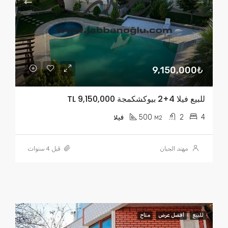
9,150,000₺
للبيع فيلا 4+2 بيوكشكمجة TL 9,150,000
500
2
4
M2
فيلا
مهند الجبان
قبل 4 سنوات
للبيع
أفضل عرض
متاح