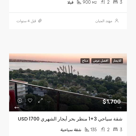
900
2
3
M2
فيلا
مهند الجبان
قبل 4 سنوات
للايجار
أفضل عرض
متاح
$1,700
شقة سياحي 3+1 منظر بحر أيجار الشهري USD 1700
135
2
3
شقة سياحية