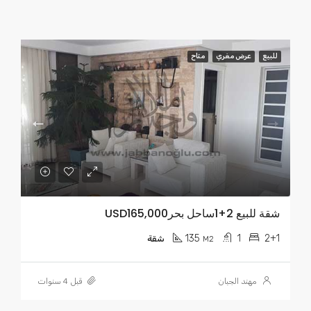
للبيع
عرض مغري
متاح
شقة للبيع 2+1ساحل بحرUSD165,000
135
1
2+1
M2
شقة
مهند الجبان
قبل 4 سنوات