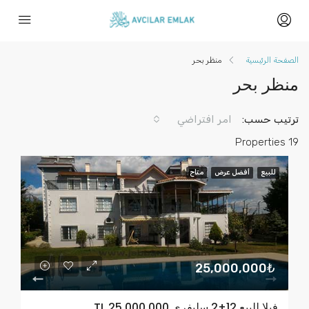
الصفحة الرئيسية
منظر بحر
منظر بحر
ترتيب حسب:
امر افتراضي
19 Properties
للبيع
أفضل عرض
متاح
25,000,000₺
فيلا للبيع 12+2 سليفري TL 25,000,000