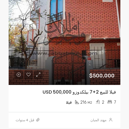
$500,000
فيلا للبيع 2+7 بيلكدوزو USD 500,000
216
2
7
M2
فيلا
مهند الجبان
قبل 4 سنوات