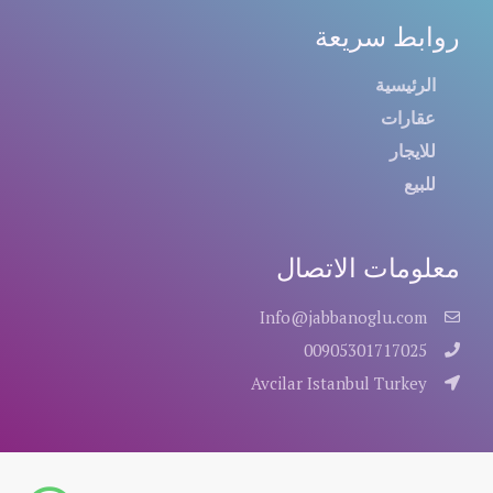
روابط سريعة
الرئيسية
عقارات
للايجار
للبيع
معلومات الاتصال
Info@jabbanoglu.com
00905301717025
Avcilar Istanbul Turkey