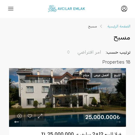
الصفحة الرئيسية
مسبح
مسبح
ترتيب حسب:
امر افتراضي
18 Properties
للبيع
أفضل عرض
متاح
25,000,000₺
فيلا للبيع 12+2 سليفري TL 25,000,000