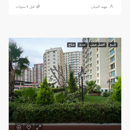
مهند الجبان
قبل 4 سنوات
للبيع
أفضل عرض
جديد
متاح