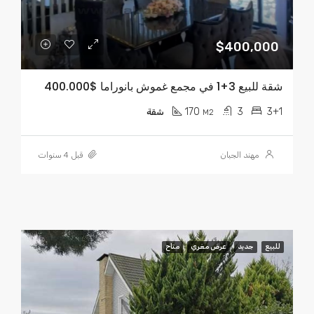
$400,000
شقة للبيع 3+1 في مجمع غموش بانوراما $400.000
170
3
3+1
M2
شقة
مهند الجبان
قبل 4 سنوات
للبيع
جديد
عرض مغري
متاح