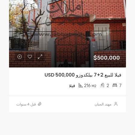
$500,000
فيلا للبيع 2+7 بيلكدوزو USD 500,000
216
2
7
M2
فيلا
مهند الجبان
قبل 4 سنوات