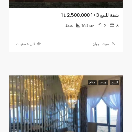
شقة للبيع 3+1 TL 2,500,000
160
2
3
M2
شقة
مهند الجبان
قبل 4 سنوات
للبيع
جديد
متاح