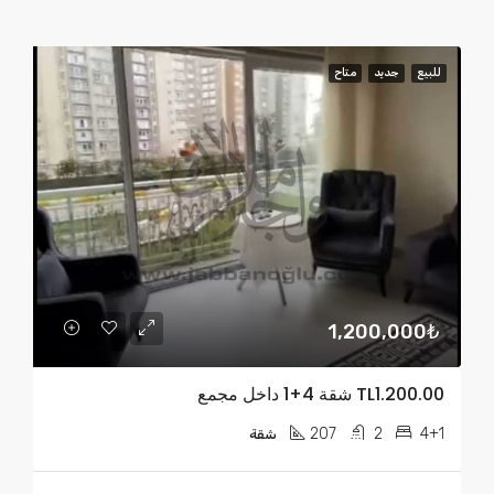
للبيع
جديد
متاح
1,200,000₺
TL1.200.00 شقة 4+1 داخل مجمع
207
2
4+1
شقة