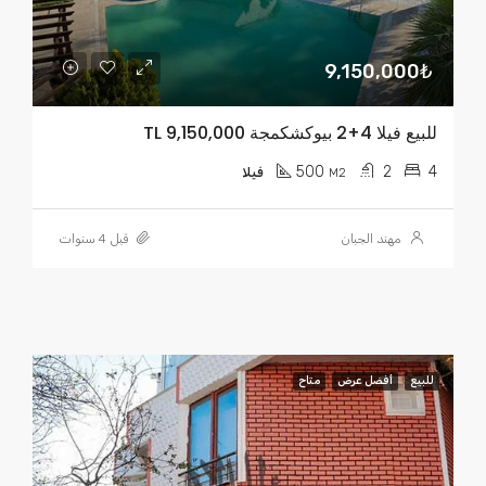
9,150,000₺
للبيع فيلا 4+2 بيوكشكمجة TL 9,150,000
500
2
4
M2
فيلا
مهند الجبان
قبل 4 سنوات
للبيع
أفضل عرض
متاح