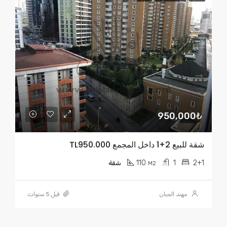
950,000₺
شقة للبيع 2+1 داخل المجمع TL950.000
110
1
2+1
M2
شقة
مهند الجبان
قبل 5 سنوات