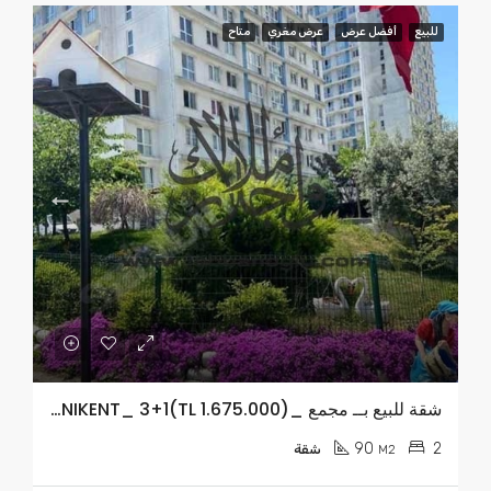
للبيع
أفضل عرض
عرض مغري
متاح
شقة للبيع بــ مجمع _YENIKENT_ 3+1(TL 1.675.000)
90
2
M2
شقة