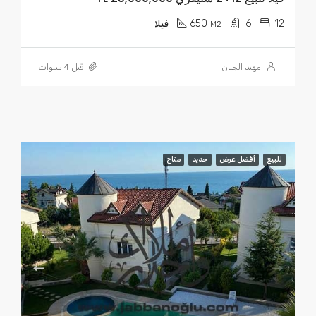
650
6
12
M2
فيلا
مهند الجبان
قبل 4 سنوات
للبيع
أفضل عرض
جديد
متاح