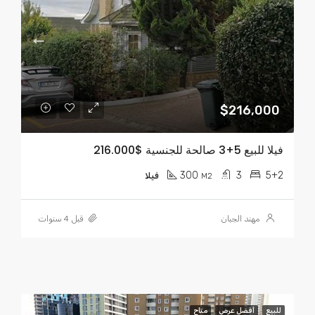
$216,000
فيلا للبيع 5+3 صالحة للجنسية $216.000
300
3
5+2
M2
فيلا
مهند الجبان
قبل 4 سنوات
للبيع
أفضل عرض
متاح