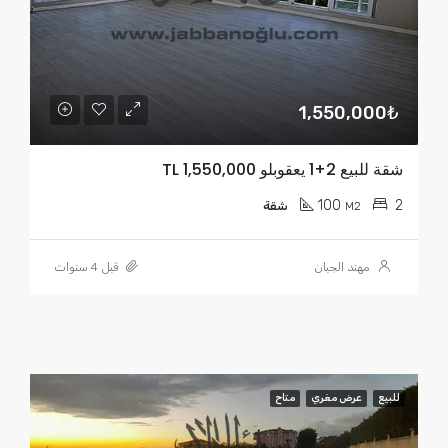
1,550,000₺
شقة للبيع 2+1 يعقوبلو TL 1,550,000
100
2
M2
شقة
مهند الجبان
قبل 4 سنوات
للبيع
عرض مغري
متاح