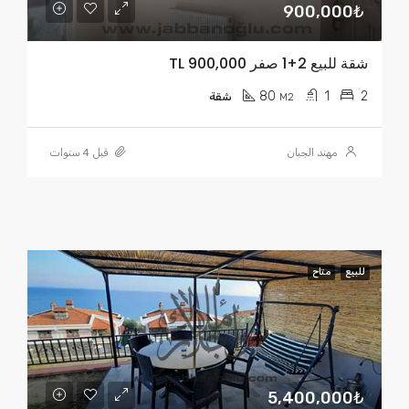
900,000₺
شقة للبيع 2+1 صفر TL 900,000
80
1
2
M2
شقة
مهند الجبان
قبل 4 سنوات
للبيع
متاح
5,400,000₺