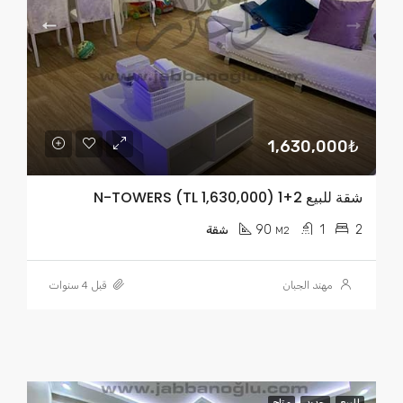
1,630,000₺
شقة للبيع 2+1 N-TOWERS (TL 1,630,000)
90
1
2
M2
شقة
مهند الجبان
قبل 4 سنوات
للبيع
جديد
متاح