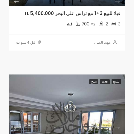
فيلا للبيع 3+1 مع تراس على البحر TL 5,400,000
900
2
3
M2
فيلا
مهند الجبان
قبل 4 سنوات
للبيع
جديد
متاح