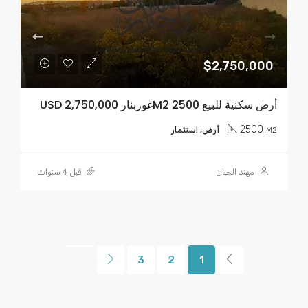
$2,750,000
أرض سكنية للبيع 2500 M2غوربنار USD 2,750,000
2500
M2
أرض, استثمار
مهند الجبان
قبل 4 سنوات
3
2
1