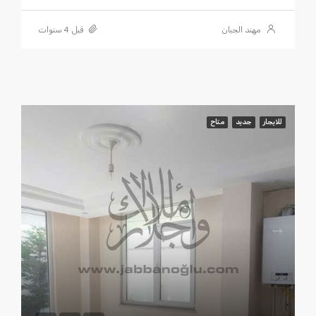
مهند الجبان
قبل 4 سنوات
للايجار
جديد
متاح