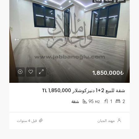
1,850,000₺
شقة للبيع 2+1 دنيزكوشلار TL 1,850,000
95
1
2
M2
شقة
مهند الجبان
قبل 4 سنوات