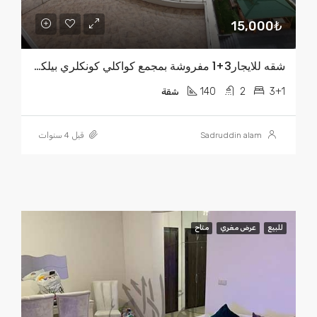
15,000₺
شقه للايجار3+1 مفروشة بمجمع كواكلي كونكلري بيلكدوزو
140
2
3+1
شقة
Sadruddin alam
قبل 4 سنوات
للبيع
عرض مغري
متاح