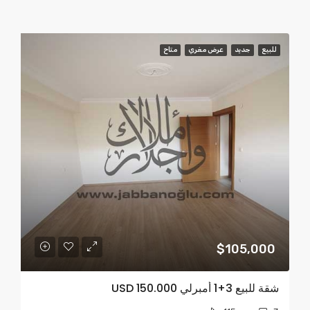
للبيع
جديد
عرض مغري
متاح
$105,000
شقة للبيع 3+1 أمبرلي USD 150.000