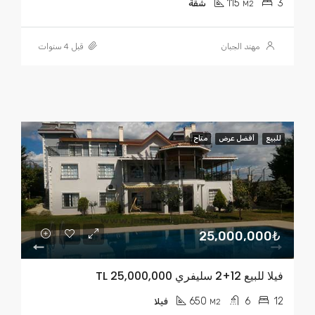
115
3
M2
شقة
مهند الجبان
قبل 4 سنوات
للبيع
أفضل عرض
متاح
25,000,000₺
فيلا للبيع 12+2 سليفري TL 25,000,000
650
6
12
M2
فيلا