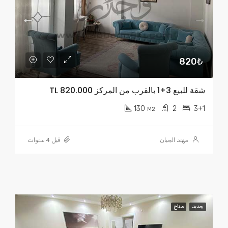
820₺
شقة للبيع 3+1 بالقرب من المركز TL 820.000
130
2
3+1
M2
مهند الجبان
قبل 4 سنوات
جديد
متاح