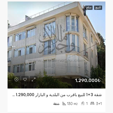
للبيع
متاح
1,290,000₺
شقة 3+1 للبيع باقرب من البلدية و البازار TL 1.290,000
130
1
3+1
M2
شقة