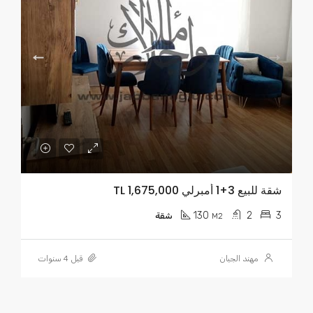
شقة للبيع 3+1 أمبرلي TL 1,675,000
130
2
3
M2
شقة
مهند الجبان
قبل 4 سنوات