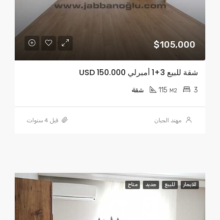
$105,000
شقة للبيع 3+1 أمبرلي USD 150.000
115
3
M2
شقة
مهند الجبان
قبل 4 سنوات
للايجار
للبيع
جديد
متاح