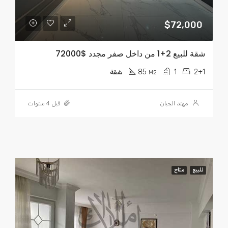
$72,000
شقة للبيع 2+1 من داخل صفر مجدد $72000
85
1
2+1
M2
شقة
مهند الجبان
قبل 4 سنوات
للبيع
متاح