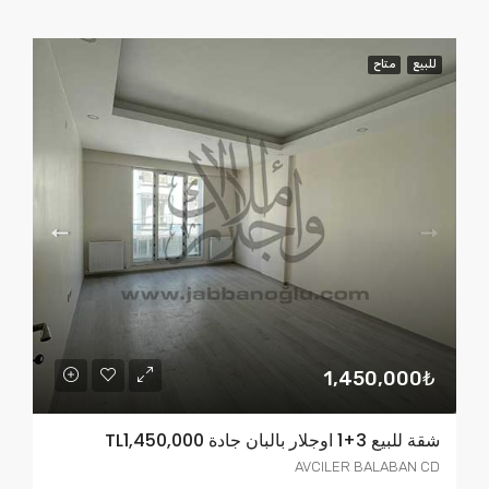
للبيع
متاح
1,450,000₺
شقة للبيع 3+1 اوجلار بالبان جادة TL1,450,000
AVCILER BALABAN CD