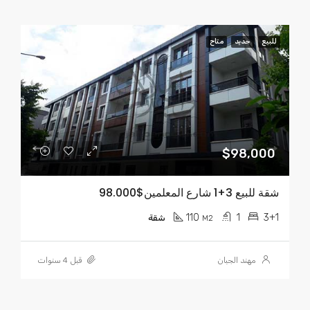
للبيع
جديد
متاح
$98,000
شقة للبيع 3+1 شارع المعلمين$98.000
110
1
3+1
M2
شقة
مهند الجبان
قبل 4 سنوات