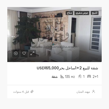
للبيع
عرض مغري
متاح
شقة للبيع 2+1ساحل بحرUSD165,000
135
1
2+1
M2
شقة
مهند الجبان
قبل 4 سنوات