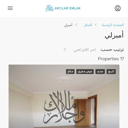
الصفحة الرئيسية
أفجلار
أمبرلي
أمبرلي
ترتيب حسب:
امر افتراضي
17 Properties
للبيع
جديد
عرض مغري
متاح