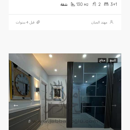
130
2
3+1
M2
شقة
مهند الجبان
قبل 4 سنوات
للبيع
متاح