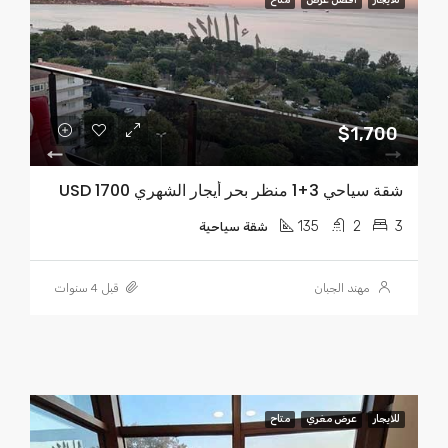
$1,700
شقة سياحي 3+1 منظر بحر أيجار الشهري USD 1700
135
2
3
شقة سياحية
مهند الجبان
قبل 4 سنوات
للايجار
عرض مغري
متاح