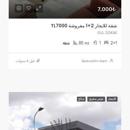
7,000₺
شقة للايجار 2+1 مفروشة TL7000
GUL SOKAK
85
1
2+1
M2
شقة
Sadruddin Alam
قبل 4 سنوات
للايجار
عرض مغري
متاح