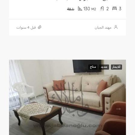
130
2
3
M2
شقة
مهند الجبان
قبل 4 سنوات
للايجار
جديد
متاح