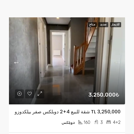
للايجار
جديد
متاح
3,250,000₺
TL 3,250,000 شقة للبيع 4+2 دوبلكس صفر بيلكدوزو
160
3
4+2
دوبلكس