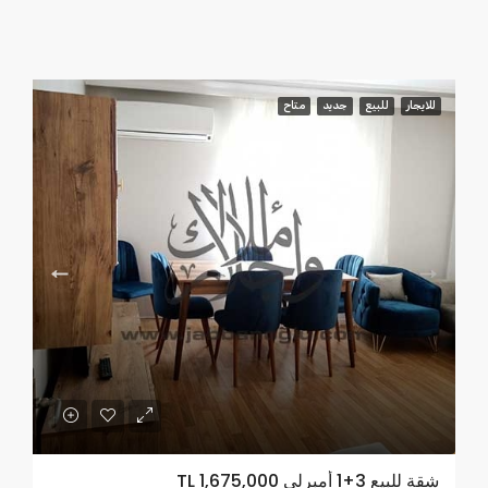
للايجار
للبيع
جديد
متاح
شقة للبيع 3+1 أمبرلي TL 1,675,000