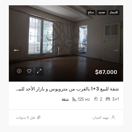
للايجار
جديد
متاح
$87,000
شقة للبيع 3+1 بالقرب من متروبوس و بازار الأحد للبيع $87.000
125
2
3+1
M2
شقة
مهند الجبان
قبل 4 سنوات