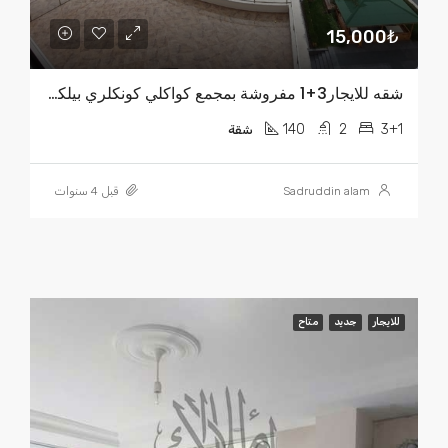
15,000₺
شقه للايجار3+1 مفروشة بمجمع كواكلي كونكلري بيلكدوزو
140
2
3+1
شقة
Sadruddin alam
قبل 4 سنوات
للايجار
جديد
متاح