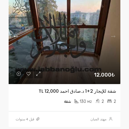
12,000₺
شقة للإيجار 2+1 د.صادق احمد TL 12,000
130
2
2
M2
شقة
مهند الجبان
قبل 4 سنوات