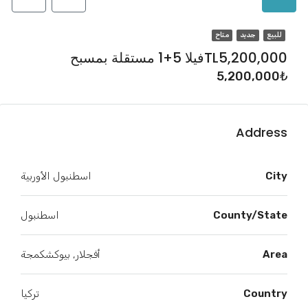
للبيع
جديد
متاح
TL5,200,000فيلا 5+1 مستقلة بمسبح
5,200,000₺
Address
City
اسطنبول الأوربية
County/State
اسطنبول
Area
أفجلار, بيوكشكمجة
Country
تركيا