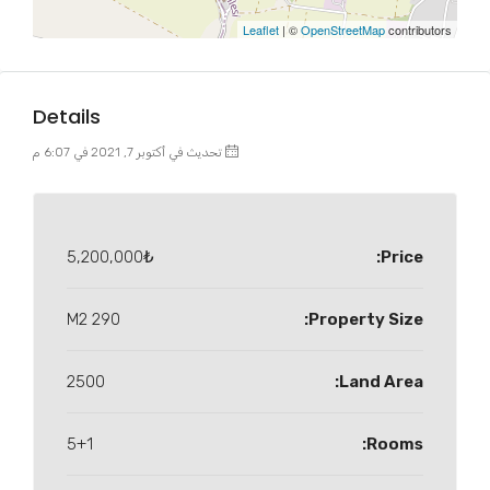
Leaflet
| ©
OpenStreetMap
contributors
Details
تحديث في أكتوبر 7, 2021 في 6:07 م
5,200,000₺
Price:
290 M2
Property Size:
2500
Land Area:
5+1
Rooms: