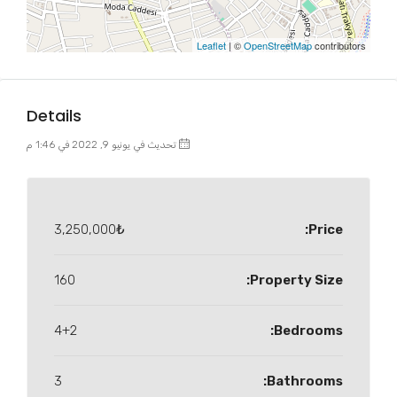
Leaflet
| ©
OpenStreetMap
contributors
Details
تحديث في يونيو 9, 2022 في 1:46 م
3,250,000₺
Price:
160
Property Size:
4+2
Bedrooms:
3
Bathrooms: