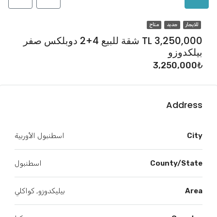
للايجار
جديد
متاح
TL 3,250,000 شقة للبيع 4+2 دوبلكس صفر
بيلكدوزو
3,250,000₺
Address
City
اسطنبول الأوربية
County/State
اسطنبول
Area
بيليكدوزو, كواكلي