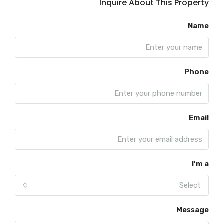
Inquire About This Property
Name
Phone
Email
I'm a
Select
Message