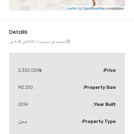
Leaflet
| ©
OpenStreetMap
contributors
Details
تحديث في ديسمبر 1, 2021 في 4:35 ص
2,350,000₺
Price:
250 M2
Property Size:
2014
Year Built:
Property Type:
محل