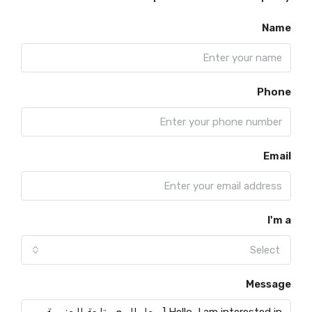
Name
Phone
Email
I'm a
Select
Message