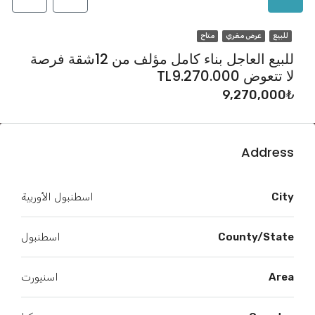
للبيع
عرض مغري
متاح
للبيع العاجل بناء كامل مؤلف من 12شقة فرصة
لا تتعوض TL9.270.000
9,270,000₺
Address
City
اسطنبول الأوربية
County/State
اسطنبول
Area
اسنيورت