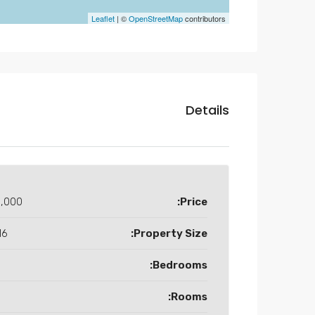
Leaflet
| ©
OpenStreetMap
contributors
Details
,000
Price:
 M2
Property Size:
Bedrooms:
Rooms: