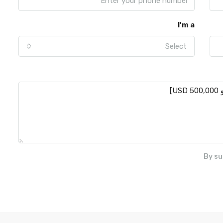
I'm a
Select
By su