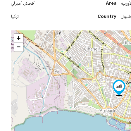
وربية
Area
أفجلار, أمبرلي
نبول
Country
تركيا
+
−