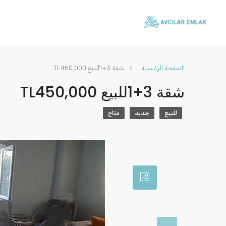
الصفحة الرئيسية
شقة 3+1للبیع TL450,000
شقة 3+1للبیع TL450,000
للبيع
جديد
متاح