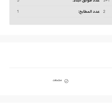
3+1
عدد طوابق البناء:
5
2
عدد المطابخ:
1
مصعد