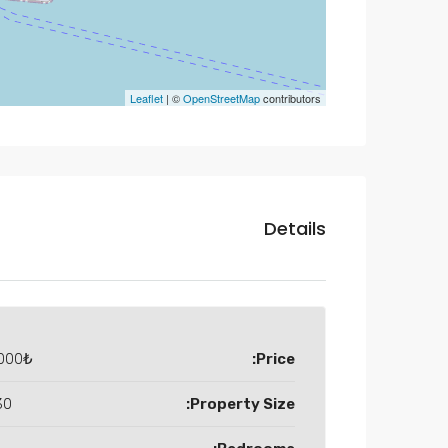
Leaflet
| ©
OpenStreetMap
contributors
Details
000₺
Price:
 M2
Property Size: