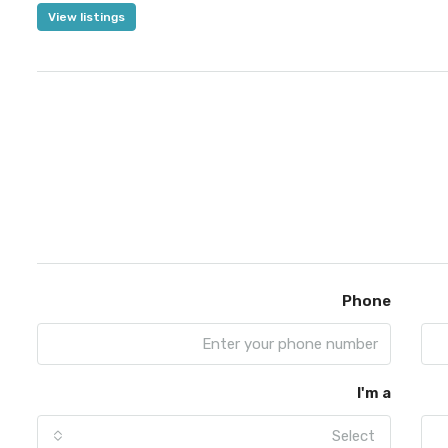
View listings
Phone
I'm a
Select