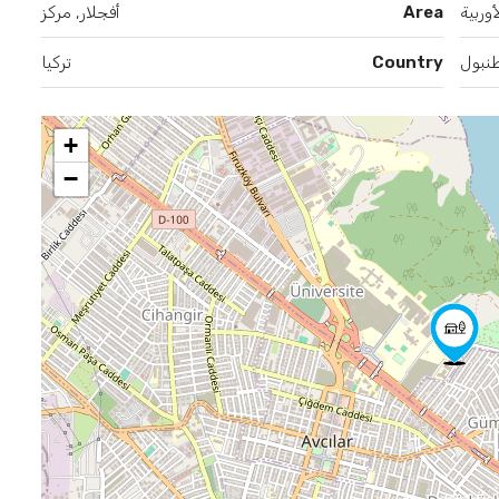
وربية
Area
أفجلار, مركز
نبول
Country
تركيا
+
−