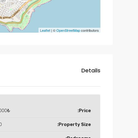
Leaflet
| ©
OpenStreetMap
contributors
Details
000₺
Price:
M2
Property Size: