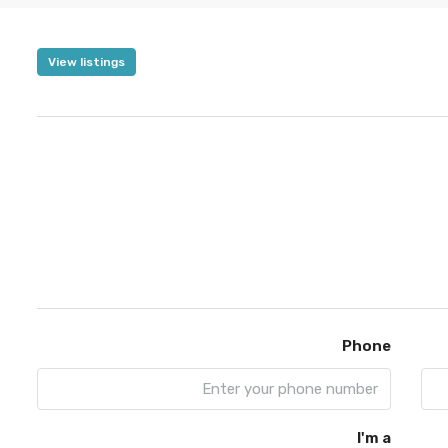
View listings
Phone
I'm a