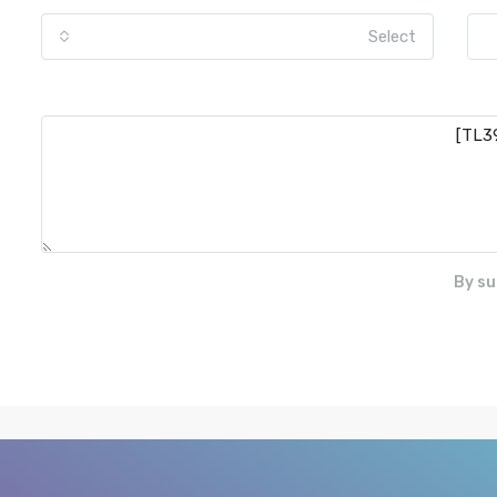
Select
By su