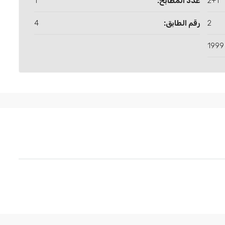
2+1
عدد المطابخ:
1
2
رقم الطابق:
4
1999