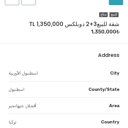
للبيع
متاح
شقة للبيع3+2 دوبلكس TL 1,350,000
1,350,000₺
Address
City
اسطنبول الأوربية
County/State
اسطنبول
Area
أفجلار, جيهانجير
Country
تركيا