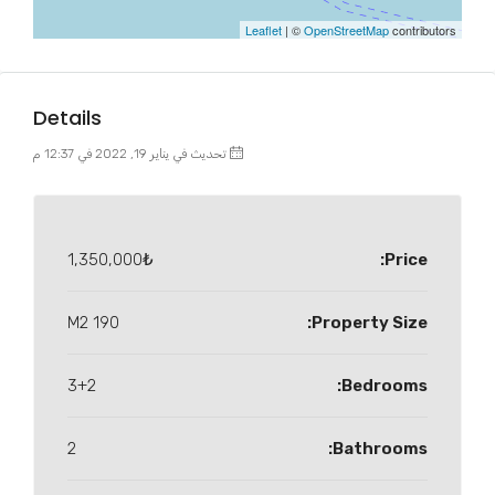
Leaflet
| ©
OpenStreetMap
contributors
Details
تحديث في يناير 19, 2022 في 12:37 م
1,350,000₺
Price:
190 M2
Property Size:
3+2
Bedrooms:
2
Bathrooms: