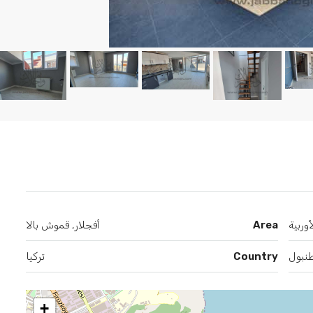
وربية
Area
أفجلار, قموش بالا
نبول
Country
تركيا
+