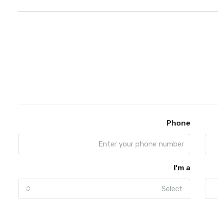
Phone
I'm a
Select