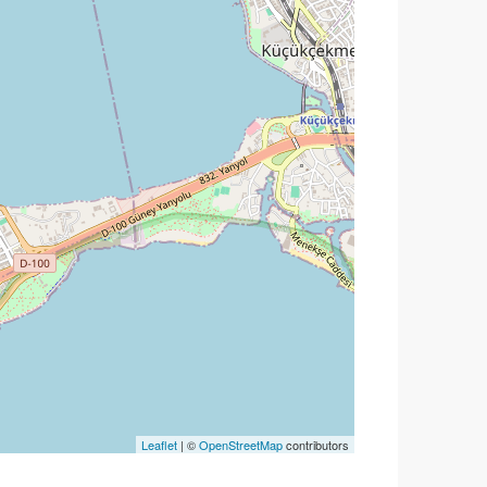
Leaflet
| ©
OpenStreetMap
contributors