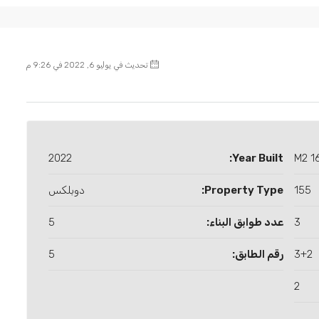
تحديث في يوليو 6, 2022 في 9:26 م
2022
Year Built:
160
155
Property Type:
دوبلكس
3
عدد طوابق البناء:
5
3+2
رقم الطابق:
5
2