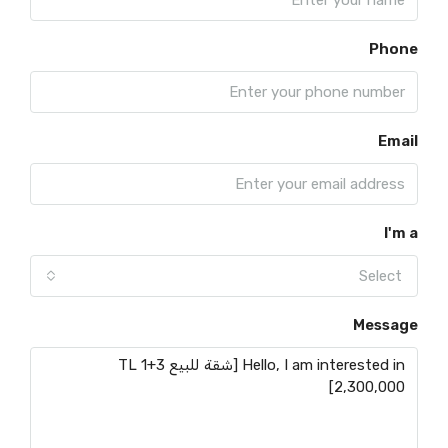
Phone
Email
I'm a
Select
Message