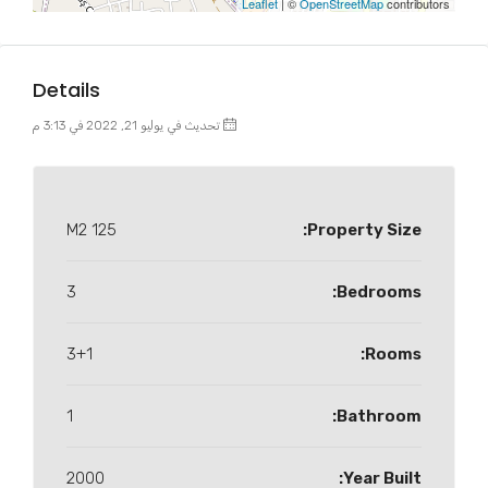
Leaflet
| ©
OpenStreetMap
contributors
Details
تحديث في يوليو 21, 2022 في 3:13 م
125 M2
Property Size:
3
Bedrooms:
3+1
Rooms:
1
Bathroom:
2000
Year Built: