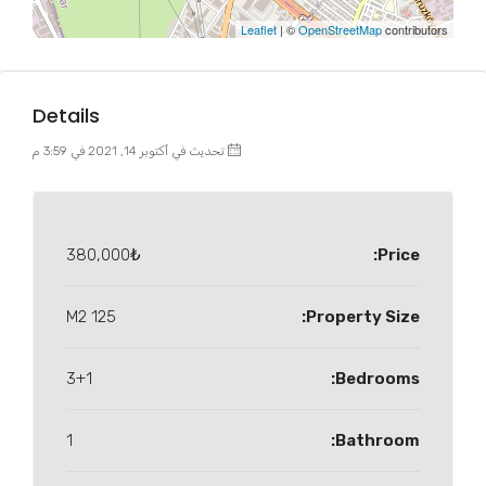
Leaflet
| ©
OpenStreetMap
contributors
Details
تحديث في أكتوبر 14, 2021 في 3:59 م
380,000₺
Price:
125 M2
Property Size:
3+1
Bedrooms:
1
Bathroom: