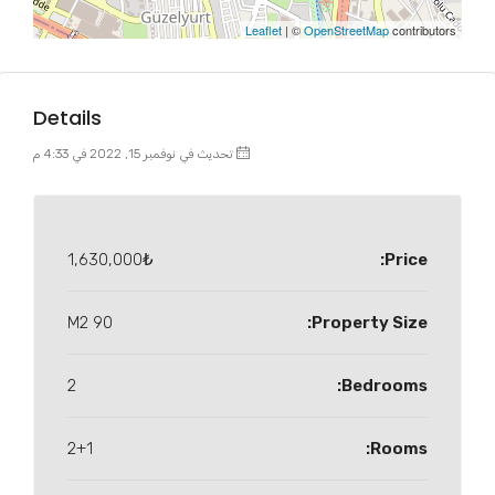
Leaflet
| ©
OpenStreetMap
contributors
Details
تحديث في نوفمبر 15, 2022 في 4:33 م
1,630,000₺
Price:
90 M2
Property Size:
2
Bedrooms:
2+1
Rooms: