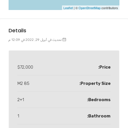
Leaflet
| ©
OpenStreetMap
contributors
Details
تحديث في أبريل 29, 2022 في 12:09 م
$72,000
Price:
85 M2
Property Size:
2+1
Bedrooms:
1
Bathroom: