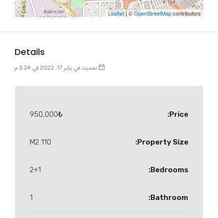
Leaflet
| ©
OpenStreetMap
contributors
Details
تحديث في يناير 17, 2022 في 5:24 م
950,000₺
Price:
110 M2
Property Size:
2+1
Bedrooms:
1
Bathroom: