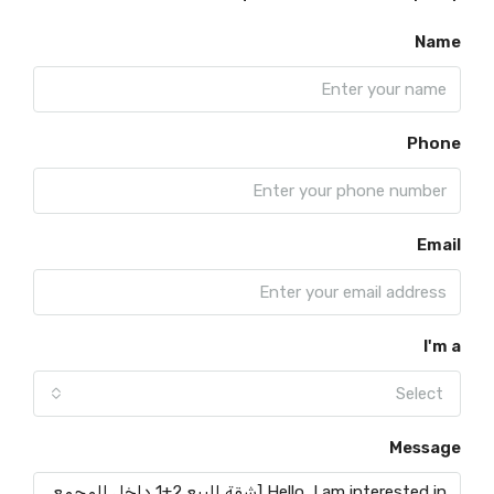
Name
Phone
Email
I'm a
Select
Message