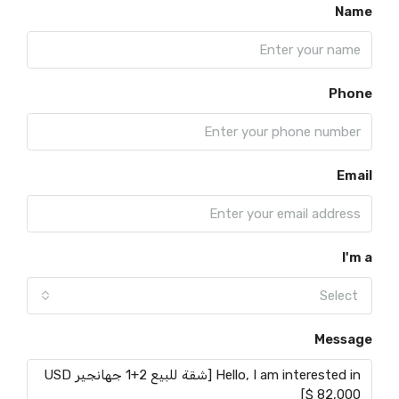
Name
Phone
Email
I'm a
Select
Message