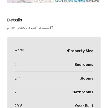
Leaflet
| ©
OpenStreetMap
contributors
Details
تحديث في أكتوبر 3, 2022 في 4:04 م
79 M2
Property Size:
2
Bedrooms:
2+1
Rooms:
2
Bathrooms:
2015
Year Built: