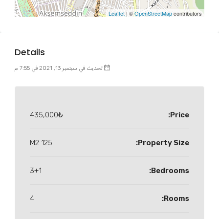
Leaflet
| ©
OpenStreetMap
contributors
Details
تحديث في سبتمبر 13, 2021 في 7:55 م
435,000₺
Price:
125 M2
Property Size:
3+1
Bedrooms:
4
Rooms: