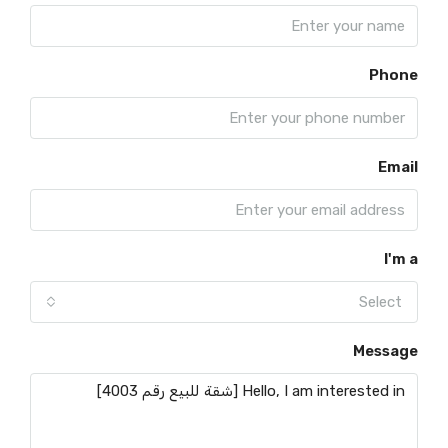
Phone
Email
I'm a
Select
Message