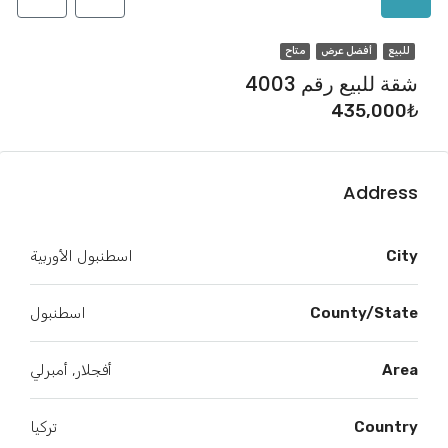
للبيع
أفضل عرض
متاح
شقة للبيع رقم 4003
435,000₺
Address
City
اسطنبول الأوربية
County/State
اسطنبول
Area
أفجلار, أمبرلي
Country
تركيا