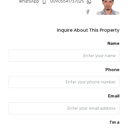
WhatsApp
00905541737025
Inquire About This Property
Name
Phone
Email
I'm a