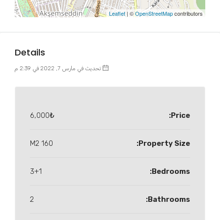
Leaflet
| ©
OpenStreetMap
contributors
Details
تحديث في مارس 7, 2022 في 2:39 م
6,000₺
Price:
160 M2
Property Size:
3+1
Bedrooms:
2
Bathrooms: