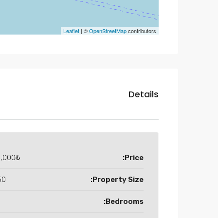
Leaflet
| ©
OpenStreetMap
contributors
Details
0,000₺
Price:
 M2
Property Size:
Bedrooms: