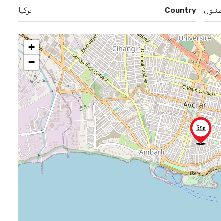
نبول
Country
تركيا
+
−