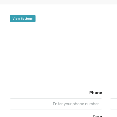
View listings
Phone
I'm a