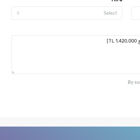
Select
By su