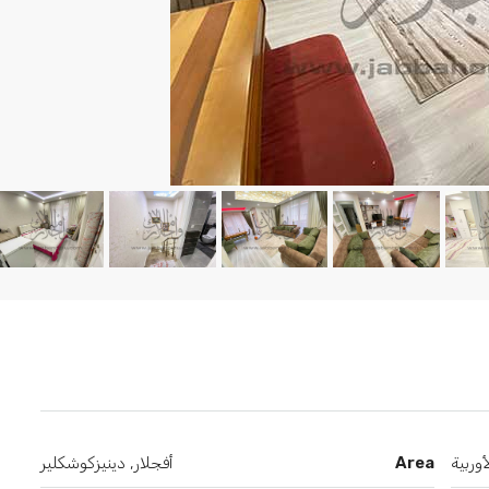
وربية
Area
أفجلار, دينيزكوشكلير