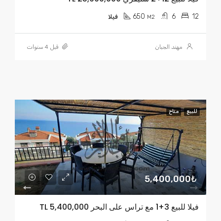
650
6
12
M2
فيلا
مهند الجبان
قبل 4 سنوات
للبيع
متاح
5,400,000₺
فيلا للبيع 3+1 مع تراس على البحر TL 5,400,000