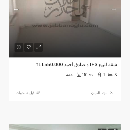
شقة للبيع 3+1 د.صادق أحمد TL 1.550.000
110
1
3
M2
شقة
مهند الجبان
قبل 4 سنوات