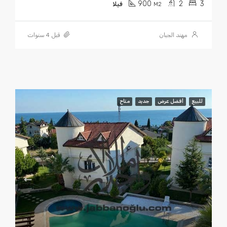
900
2
3
M2
فيلا
مهند الجبان
قبل 4 سنوات
للبيع
أفضل عرض
جديد
متاح