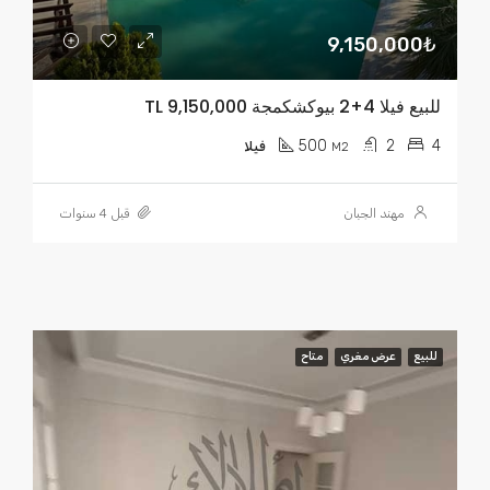
9,150,000₺
للبيع فيلا 4+2 بيوكشكمجة TL 9,150,000
500
2
4
M2
فيلا
مهند الجبان
قبل 4 سنوات
للبيع
عرض مغري
متاح