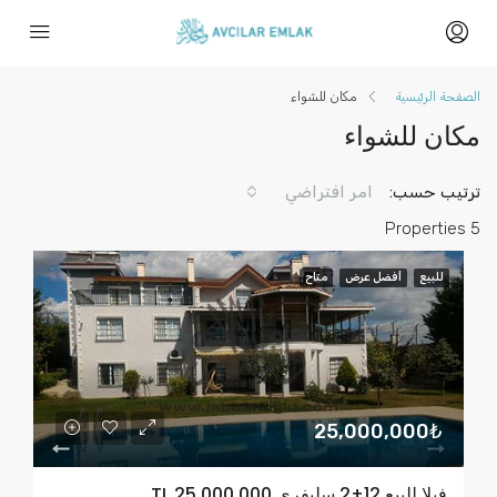
الصفحة الرئيسية
مكان للشواء
مكان للشواء
ترتيب حسب:
امر افتراضي
5 Properties
للبيع
أفضل عرض
متاح
25,000,000₺
فيلا للبيع 12+2 سليفري TL 25,000,000