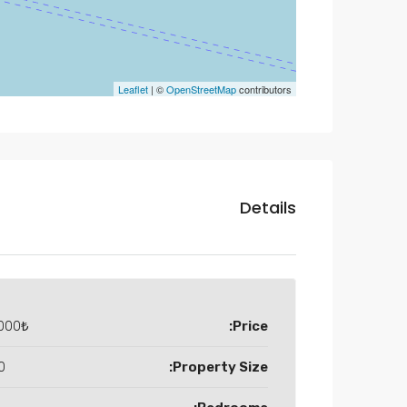
Leaflet
| ©
OpenStreetMap
contributors
Details
000₺
Price:
M2
Property Size: