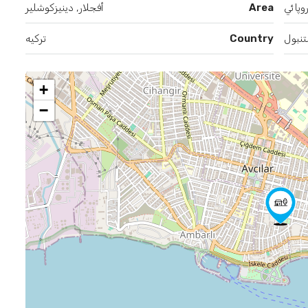
وپائي
Area
أفجلار, دينيزكوشلير
نبول
Country
تركيه
+
−