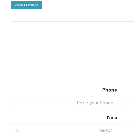
View Listings
Phone
I'm a
Select