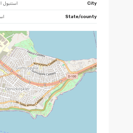
City
استنبول ار
State/county
است