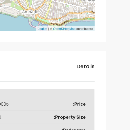
Leaflet
| ©
OpenStreetMap
contributors
Details
000₺
Price:
M2
Property Size: