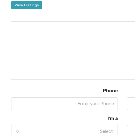
View Listings
Phone
I'm a
Select