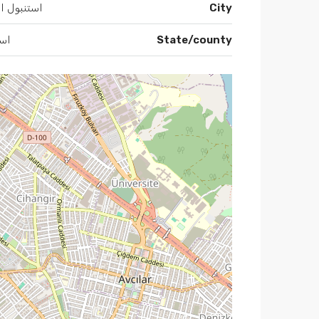
City
استنبول ار
State/county
است