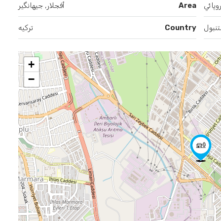
وپائي
Area
أفجلار, جیهانگیر
نبول
Country
تركيه
+
−