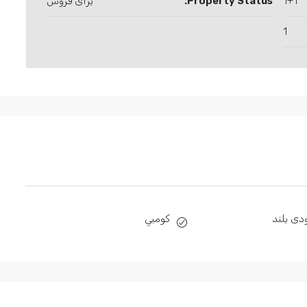
1+1
Property Status:
برای فروش
1
دی بلند
كومبي