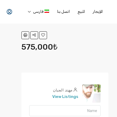
للإيجار
للبيع
اتصل بنا
فارسی
575,000₺
مهند الجبان
View Listings