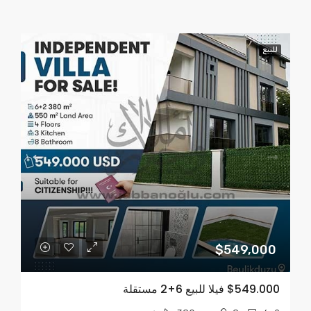
للبيع
$549,000
$549.000 فيلا للبيع 6+2 مستقلة