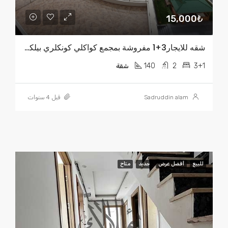
15,000₺
شقه للايجار3+1 مفروشة بمجمع كواكلي كونكلري بيلكدوزو
140
2
3+1
شقة
Sadruddin alam
قبل 4 سنوات
للبيع
أفضل عرض
جديد
متاح