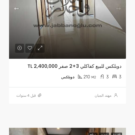
دوبلكس للبيع كفاكلي 3+2 صفر TL 2,400,000
210
3
3
M2
دوبلكس
مهند الجبان
قبل 4 سنوات
للايجار
جديد
متاح