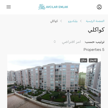
الصفحة الرئيسية
بيليكدوزو
كواكلي
كواكلي
ترتيب حسب:
امر افتراضي
5 Properties
للايجار
متاح