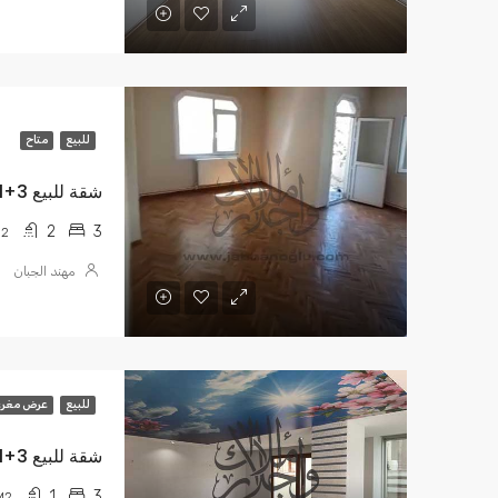
للبيع
متاح
شقة للبيع 3+1 TL 1.450.000
2
3
2
مهند الجبان
للبيع
عرض مغر
شقة للبيع 3+1 -115م² -TL 1,825,000
1
3
M2