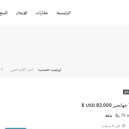
الرئيسية
عقارات
للإيجار
للبيع
ترتيب حسب:
امر افتراضي
تاح
79
M
شقة
قبل 4 سنوات