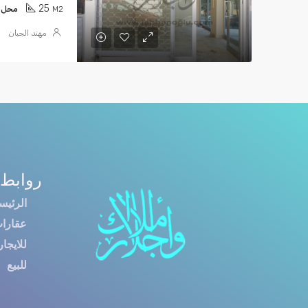
25
M2
محل
مهند الجبان
روابط 
الرئيس
عقارا
للايجار
للبيع