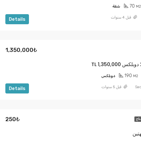
70
M2
شقة
قبل 4 سنوات
Details
1,350,000₺
190
M2
دوبلكس
Sad
قبل 5 سنوات
Details
250₺
تاح
تين