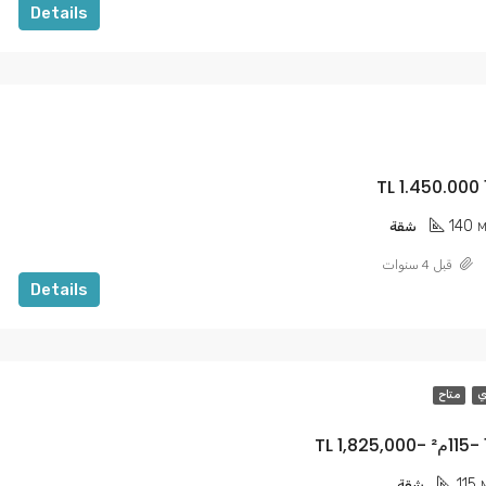
Details
140
M
شقة
قبل 4 سنوات
Details
ي
متاح
115
شقة