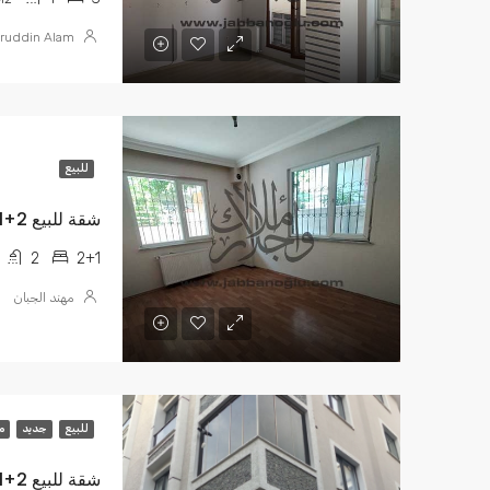
ruddin Alam
للبيع
شقة للبيع 2+1 بالقرب من قايم مقام
2
2+1
مهند الجبان
للبيع
جديد
م
شقة للبيع 2+1 صفر جيهانكير TL980,000