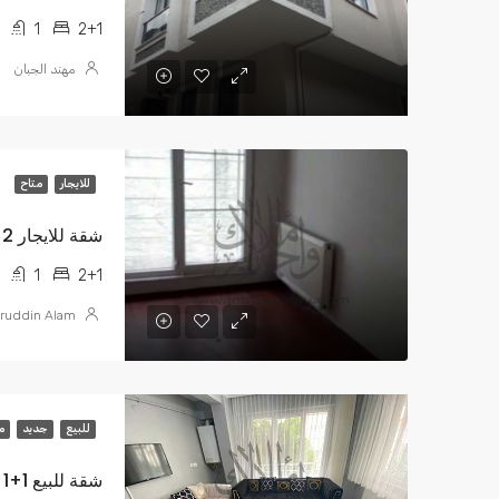
1
2+1
مهند الجبان
للايجار
متاح
شقة للايجار 2+1 بالقرب من قائم مقام TL3800
1
2+1
ruddin Alam
للبيع
جديد
م
شقة للبيع 1+1 طابق ارضي مرتفع صفر TL575,000