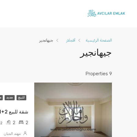
الصفحة الرئيسية
أفجلار
جيهانجير
جيهانجير
9 Properties
للبيع
جديد
م
شقة للبيع 2+1 جهانجير USD 82,000 $
2
2
2
مهند الجبان