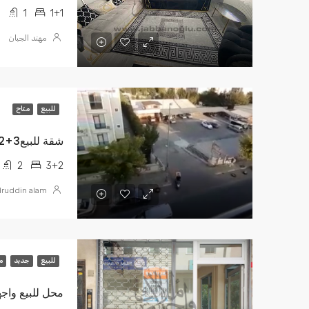
1
1+1
مهند الجبان
للبيع
متاح
شقة للبيع3+2 دوبلكس TL 1,350,000
2
3+2
ruddin alam
للبيع
جديد
م
محل للبيع واجه